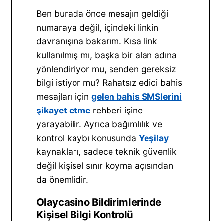
Ben burada önce mesajın geldiği
numaraya değil, içindeki linkin
davranışına bakarım. Kısa link
kullanılmış mı, başka bir alan adına
yönlendiriyor mu, senden gereksiz
bilgi istiyor mu? Rahatsız edici bahis
mesajları için
gelen bahis SMSlerini
şikayet etme
rehberi işine
yarayabilir. Ayrıca bağımlılık ve
kontrol kaybı konusunda
Yeşilay
kaynakları, sadece teknik güvenlik
değil kişisel sınır koyma açısından
da önemlidir.
Olaycasino Bildirimlerinde
Kişisel Bilgi Kontrolü