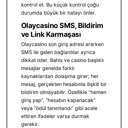
kontrol et. Bu küçük kontrol çoğu
durumda büyük bir hatayı önler.
Olaycasino SMS, Bildirim
ve Link Karmaşası
Olaycasino son giriş adresi ararken
SMS ile gelen bağlantılar ayrıca
dikkat ister. Bahis ve casino başlıklı
mesajlar genelde farklı
kaynaklardan dolaşıma girer; her
mesaj, gerçekten hesabınla ilişkili bir
bildirim olmayabilir. Özellikle “hemen
giriş yap”, “hesabın kapanacak”
veya “ödül tanımlandı” gibi acele
ettiren ifadeler varsa durmak
gerekir.