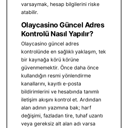
varsaymak, hesap bilgilerini riske
atabilir.
Olaycasino Güncel Adres
Kontrolü Nasıl Yapılır?
Olaycasino güncel adres
kontrolünde en sağlıklı yaklaşım, tek
bir kaynağa körü körüne
güvenmemektir. Önce daha önce
kullandığın resmi yönlendirme
kanallarını, kayıtlı e-posta
bildirimlerini ve hesabında tanımlı
iletişim akışını kontrol et. Ardından
alan adının yazımına bak; harf
değişimi, fazladan tire, tuhaf uzantı
veya gereksiz alt alan adı varsa