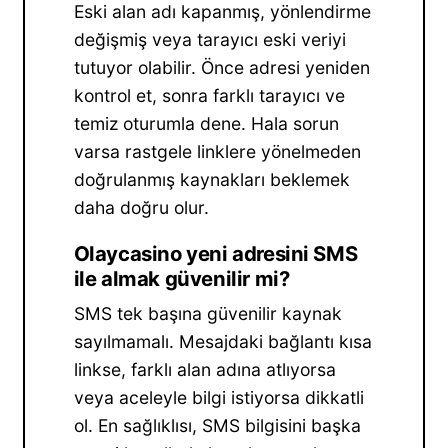
Eski alan adı kapanmış, yönlendirme
değişmiş veya tarayıcı eski veriyi
tutuyor olabilir. Önce adresi yeniden
kontrol et, sonra farklı tarayıcı ve
temiz oturumla dene. Hala sorun
varsa rastgele linklere yönelmeden
doğrulanmış kaynakları beklemek
daha doğru olur.
Olaycasino yeni adresini SMS
ile almak güvenilir mi?
SMS tek başına güvenilir kaynak
sayılmamalı. Mesajdaki bağlantı kısa
linkse, farklı alan adına atlıyorsa
veya aceleyle bilgi istiyorsa dikkatli
ol. En sağlıklısı, SMS bilgisini başka