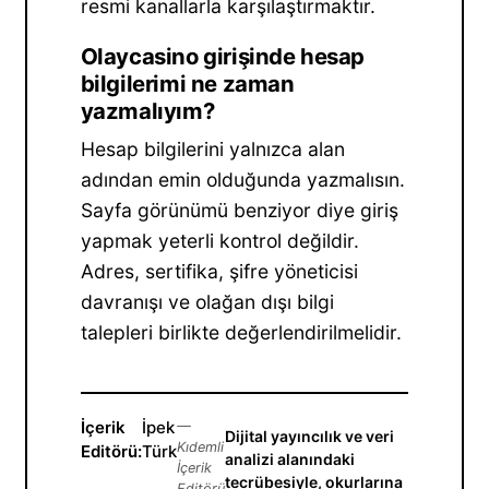
resmi kanallarla karşılaştırmaktır.
Olaycasino girişinde hesap
bilgilerimi ne zaman
yazmalıyım?
Hesap bilgilerini yalnızca alan
adından emin olduğunda yazmalısın.
Sayfa görünümü benziyor diye giriş
yapmak yeterli kontrol değildir.
Adres, sertifika, şifre yöneticisi
davranışı ve olağan dışı bilgi
talepleri birlikte değerlendirilmelidir.
İçerik
İpek
—
Dijital yayıncılık ve veri
Kıdemli
Editörü:
Türk
analizi alanındaki
İçerik
tecrübesiyle, okurlarına
Editörü