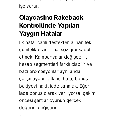
işe yarar.
Olaycasino Rakeback
Kontrolünde Yapılan
Yaygın Hatalar
İlk hata, canlı destekten alınan tek
cümlelik oranı nihai söz gibi kabul
etmek. Kampanyalar değişebilir,
hesap segmentleri farklı olabilir ve
bazı promosyonlar aynı anda
çalışmayabilir. İkinci hata, bonus
bakiyeyi nakit iade sanmak. Eğer
iade bonus olarak veriliyorsa, çekim
öncesi şartlar oyunun gerçek
değerini değiştirir.