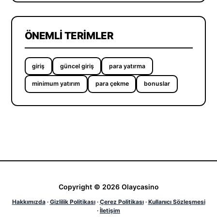
ÖNEMLI TERIMLER
giriş
güncel giriş
para yatırma
minimum yatırım
para çekme
bonuslar
Copyright © 2026 Olaycasino
Hakkımızda
·
Gizlilik Politikası
·
Çerez Politikası
·
Kullanıcı Sözleşmesi
·
İletişim