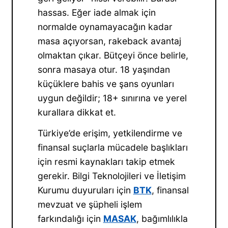
hassas. Eğer iade almak için
normalde oynamayacağın kadar
masa açıyorsan, rakeback avantaj
olmaktan çıkar. Bütçeyi önce belirle,
sonra masaya otur. 18 yaşından
küçüklere bahis ve şans oyunları
uygun değildir; 18+ sınırına ve yerel
kurallara dikkat et.
Türkiye’de erişim, yetkilendirme ve
finansal suçlarla mücadele başlıkları
için resmi kaynakları takip etmek
gerekir. Bilgi Teknolojileri ve İletişim
Kurumu duyuruları için
BTK
, finansal
mevzuat ve şüpheli işlem
farkındalığı için
MASAK
, bağımlılıkla