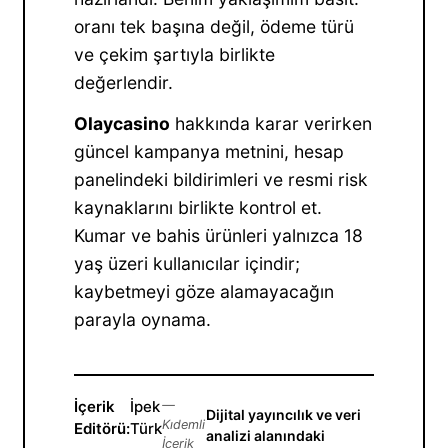
oranı tek başına değil, ödeme türü
ve çekim şartıyla birlikte
değerlendir.
Olaycasino
hakkında karar verirken
güncel kampanya metnini, hesap
panelindeki bildirimleri ve resmi risk
kaynaklarını birlikte kontrol et.
Kumar ve bahis ürünleri yalnızca 18
yaş üzeri kullanıcılar içindir;
kaybetmeyi göze alamayacağın
parayla oynama.
İçerik
İpek
—
Dijital yayıncılık ve veri
Kıdemli
Editörü:
Türk
analizi alanındaki
İçerik