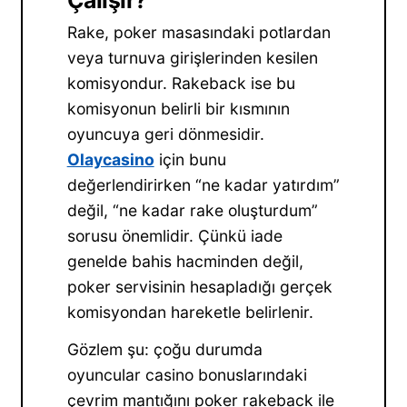
Çalışır?
Rake, poker masasındaki potlardan
veya turnuva girişlerinden kesilen
komisyondur. Rakeback ise bu
komisyonun belirli bir kısmının
oyuncuya geri dönmesidir.
Olaycasino
için bunu
değerlendirirken “ne kadar yatırdım”
değil, “ne kadar rake oluşturdum”
sorusu önemlidir. Çünkü iade
genelde bahis hacminden değil,
poker servisinin hesapladığı gerçek
komisyondan hareketle belirlenir.
Gözlem şu: çoğu durumda
oyuncular casino bonuslarındaki
çevrim mantığını poker rakeback ile