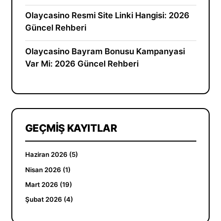
Olaycasino Resmi Site Linki Hangisi: 2026
Güncel Rehberi
Olaycasino Bayram Bonusu Kampanyasi
Var Mi: 2026 Güncel Rehberi
GEÇMIŞ KAYITLAR
Haziran 2026 (5)
Nisan 2026 (1)
Mart 2026 (19)
Şubat 2026 (4)