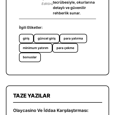
tecrübesiyle, okurlarına
Editörü
detaylı ve güvenilir
rehberlik sunar.
İlgili Etiketler:
giriş
güncel giriş
para yatırma
minimum yatırım
para çekme
bonuslar
TAZE YAZILAR
Olaycasino Ve İddaa Karşılaştırması: