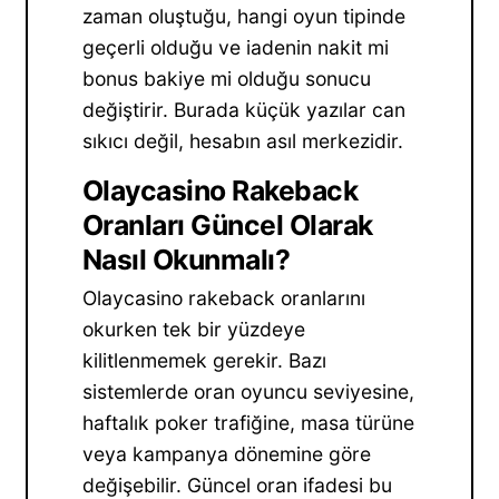
zaman oluştuğu, hangi oyun tipinde
geçerli olduğu ve iadenin nakit mi
bonus bakiye mi olduğu sonucu
değiştirir. Burada küçük yazılar can
sıkıcı değil, hesabın asıl merkezidir.
Olaycasino Rakeback
Oranları Güncel Olarak
Nasıl Okunmalı?
Olaycasino rakeback oranlarını
okurken tek bir yüzdeye
kilitlenmemek gerekir. Bazı
sistemlerde oran oyuncu seviyesine,
haftalık poker trafiğine, masa türüne
veya kampanya dönemine göre
değişebilir. Güncel oran ifadesi bu