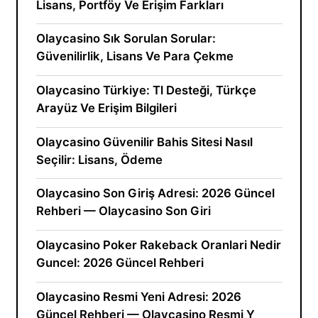
Lisans, Portföy Ve Erişim Farkları
Olaycasino Sık Sorulan Sorular:
Güvenilirlik, Lisans Ve Para Çekme
Olaycasino Türkiye: Tl Desteği, Türkçe
Arayüz Ve Erişim Bilgileri
Olaycasino Güvenilir Bahis Sitesi Nasıl
Seçilir: Lisans, Ödeme
Olaycasino Son Giriş Adresi: 2026 Güncel
Rehberi — Olaycasino Son Giri
Olaycasino Poker Rakeback Oranlari Nedir
Guncel: 2026 Güncel Rehberi
Olaycasino Resmi Yeni Adresi: 2026
Güncel Rehberi — Olaycasino Resmi Y