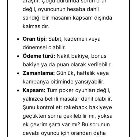
araştır. Çoğu durumda sorun oran
değil, oyuncunun hesaba dahil
sandığı bir masanın kapsam dışında
kalmasıdır.
Oran tipi:
Sabit, kademeli veya
dönemsel olabilir.
Ödeme türü:
Nakit bakiye, bonus
bakiye ya da puan olarak verilebilir.
Zamanlama:
Günlük, haftalık veya
kampanya bitiminde yansıyabilir.
Kapsam:
Tüm poker oyunları değil,
yalnızca belirli masalar dahil olabilir.
Şunu kontrol et: rakeback bakiyeye
geçtikten sonra çekilebilir mi, yoksa
ek çevrim şartı var mı? Bu sorunun
cevabı oyuncu için orandan daha