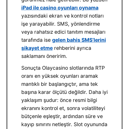
iPad ile casino oyunları oynama
yazısındaki ekran ve kontrol notları
işe yarayabilir. SMS, yönlendirme
veya rahatsız edici tanıtım mesajları
tarafında ise
gelen bahis SMS’lerini
şikayet etme
rehberini ayrıca
saklamanı öneririm.
Sonuçta Olaycasino slotlarında RTP
oranı en yüksek oyunları aramak
mantıklı bir başlangıçtır, ama tek
başına karar ölçütü değildir. Daha iyi
yaklaşım şudur: önce resmi bilgi
ekranını kontrol et, sonra volatiliteyi
bütçenle eşleştir, ardından süre ve
kayıp sınırını netleştir. Slot oyununda