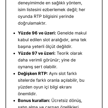
deneyimimde en sağlıklı yöntem,
isim listesini ezberlemek değil; her
oyunda RTP bilgisini yerinde
doğrulamaktır.
Yüzde 96 ve üzeri:
Genelde makul
kabul edilen slot aralığıdır, ama tek
başına yeterli ölçüt değildir.
Yüzde 97 ve üzeri:
Teorik olarak
daha verimli görünür; yine de
oynanış sert olabilir.
Değişken RTP:
Aynı slot farklı
sitelerde farklı oranla açılabilir, bu
yüzden oyun içi bilgi ekranı
önemlidir.
Bonus kuralları:
Ücretsiz dönüş,
satın alma ve çarpan özellikleri