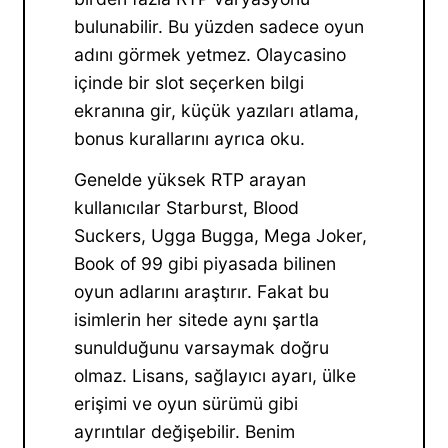
bulunabilir. Bu yüzden sadece oyun
adını görmek yetmez. Olaycasino
içinde bir slot seçerken bilgi
ekranına gir, küçük yazıları atlama,
bonus kurallarını ayrıca oku.
Genelde yüksek RTP arayan
kullanıcılar Starburst, Blood
Suckers, Ugga Bugga, Mega Joker,
Book of 99 gibi piyasada bilinen
oyun adlarını araştırır. Fakat bu
isimlerin her sitede aynı şartla
sunulduğunu varsaymak doğru
olmaz. Lisans, sağlayıcı ayarı, ülke
erişimi ve oyun sürümü gibi
ayrıntılar değişebilir. Benim