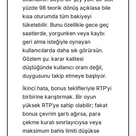
yüzde 98 teorik dönüş açıklasa bile
kısa oturumda tüm bakiyeyi
tüketebilir. Bunu özellikle gece geç
saatlerde, yorgunken veya kaybı
geri alma isteğiyle oynayan
kullanıcılarda daha sık görürsün.
Gözlem şu: karar kalitesi
düştüğünde kullanıcı oranı değil,
duygusunu takip etmeye başlıyor.
İkinci hata, bonus teklifleriyle RTP’yi
birbirine karıştırmak. Bir oyun
yüksek RTP’ye sahip olabilir; fakat
bonus çevrim şartı ağırsa, para
çekme kuralı sınırlayıcıysa veya
maksimum bahis limiti düşükse