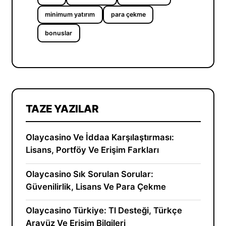
minimum yatırım
para çekme
bonuslar
TAZE YAZILAR
Olaycasino Ve İddaa Karşılaştırması:
Lisans, Portföy Ve Erişim Farkları
Olaycasino Sık Sorulan Sorular:
Güvenilirlik, Lisans Ve Para Çekme
Olaycasino Türkiye: Tl Desteği, Türkçe
Arayüz Ve Erişim Bilgileri