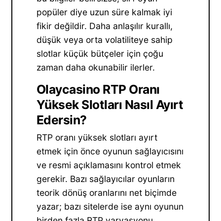
popüler diye uzun süre kalmak iyi
fikir değildir. Daha anlaşılır kurallı,
düşük veya orta volatiliteye sahip
slotlar küçük bütçeler için çoğu
zaman daha okunabilir ilerler.
Olaycasino RTP Oranı
Yüksek Slotları Nasıl Ayırt
Edersin?
RTP oranı yüksek slotları ayırt
etmek için önce oyunun sağlayıcısını
ve resmi açıklamasını kontrol etmek
gerekir. Bazı sağlayıcılar oyunların
teorik dönüş oranlarını net biçimde
yazar; bazı sitelerde ise aynı oyunun
birden fazla RTP varyasyonu