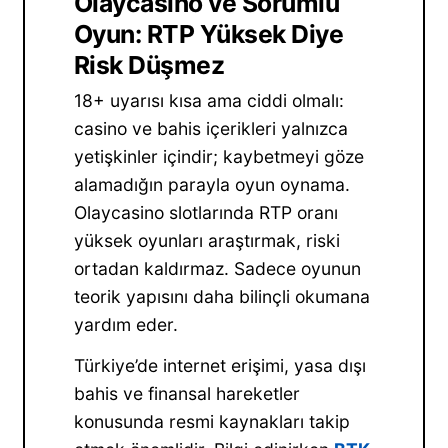
Olaycasino ve Sorumlu
Oyun: RTP Yüksek Diye
Risk Düşmez
18+ uyarısı kısa ama ciddi olmalı:
casino ve bahis içerikleri yalnızca
yetişkinler içindir; kaybetmeyi göze
alamadığın parayla oyun oynama.
Olaycasino slotlarında RTP oranı
yüksek oyunları araştırmak, riski
ortadan kaldırmaz. Sadece oyunun
teorik yapısını daha bilinçli okumana
yardım eder.
Türkiye’de internet erişimi, yasa dışı
bahis ve finansal hareketler
konusunda resmi kaynakları takip