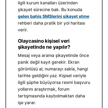
ilgili kurum kanalları üzerinden
şikayet sürecine bak. Bu konuda
gelen bahis SMSlerini şikayet etme
rehberi daha pratik bir yol haritası
verir.
Olaycasino kişisel veri
şikayetinde ne yapılır?
Mesaj veya arama şikayetinde önce
panik değil kayıt gerekir. Ekran
görüntüsü al, numarayı sakla, hangi
tarihte geldiğini yaz. Kişisel veriyle
ilgili şüphe büyüyorsa resmi başvuru
yollarını araştırmak, forum
tartışmasında kaybolmaktan daha
işe yarar.