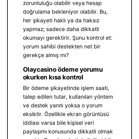
zorunluluğu olabilir veya hesap
doğrulama bekleniyor olabilir. Bu,
her şikayeti haklı ya da haksız
yapmaz; sadece daha dikkatli
okumayı gerektirir. Şunu kontrol et:
yorum sahibi destekten net bir
gerekçe almış mı?
Olaycasino ödeme yorumu
okurken kısa kontrol
Bir ödeme şikayetinde işlem saati,
talep edilen tutar, kullanılan yöntem
ve destek yanıtı yoksa o yorum
eksiktir. Özellikle ekran görüntüsü
iddiası varsa bile kişisel veri
paylaşımı konusunda dikkatli olmak