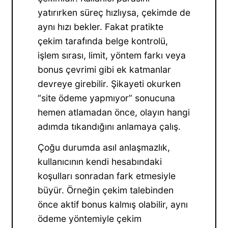
yatırırken süreç hızlıysa, çekimde de
aynı hızı bekler. Fakat pratikte
çekim tarafında belge kontrolü,
işlem sırası, limit, yöntem farkı veya
bonus çevrimi gibi ek katmanlar
devreye girebilir. Şikayeti okurken
“site ödeme yapmıyor” sonucuna
hemen atlamadan önce, olayın hangi
adımda tıkandığını anlamaya çalış.
Çoğu durumda asıl anlaşmazlık,
kullanıcının kendi hesabındaki
koşulları sonradan fark etmesiyle
büyür. Örneğin çekim talebinden
önce aktif bonus kalmış olabilir, aynı
ödeme yöntemiyle çekim