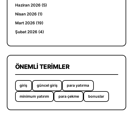
Haziran 2026 (5)
Nisan 2026 (1)
Mart 2026 (19)
Şubat 2026 (4)
ÖNEMLI TERIMLER
giriş
güncel giriş
para yatırma
minimum yatırım
para çekme
bonuslar