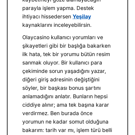
parayla işlem yapma. Destek
ihtiyacı hissedersen
Yeşilay
kaynaklarını inceleyebilirsin.
Olaycasino kullanıcı yorumları ve
şikayetleri gibi bir başlığa bakarken
ilk hata, tek bir yorumu bütün resim
sanmak oluyor. Bir kullanıcı para
çekiminde sorun yaşadığını yazar,
diğeri giriş adresinin değiştiğini
söyler, bir başkası bonus şartını
anlamadığını anlatır. Bunların hepsi
ciddiye alınır; ama tek başına karar
verdirmez. Ben burada önce
yorumun ne kadar somut olduğuna
bakarım: tarih var mı, işlem türü belli