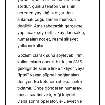
zordur, çünkü telefon verisinin
nereden yayıldığını dışarıdan
anlamak çoğu zaman mümkün
değildir. Ama rahatsızlık gerçekse,
yapılacak şey nettir: kayıtları sakla,
numaraları not et, resmi şikayet
yollarını kullan.
Gözlem olarak şunu söyleyebilirim:
kullanıcıların önemli bir kısmı SMS
geldiğinde sinirle linke tıklıyor veya
“iptal” yazan şüpheli bağlantıları
deniyor. Bu kötü bir refleks. Linke
tıklama. Önce gönderen numarayı,
mesaj saatini ve içeriği kaydet.
Daha sonra operatör, e-Devlet ve