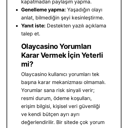
kapatmadan paylaşım yapma.
Genelleme yapma:
Yaşadığın olayı
anlat, bilmediğin şeyi kesinleştirme.
Yanıt iste:
Destekten yazılı açıklama
talep et.
Olaycasino Yorumları
Karar Vermek İçin Yeterli
mi?
Olaycasino kullanıcı yorumları tek
başına karar mekanizması olmamalı.
Yorumlar sana risk sinyali verir;
resmi durum, ödeme koşulları,
erişim bilgisi, kişisel veri güvenliği
ve kendi bütçen ayrı ayrı
değerlendirilir. Bir sitede çok yorum