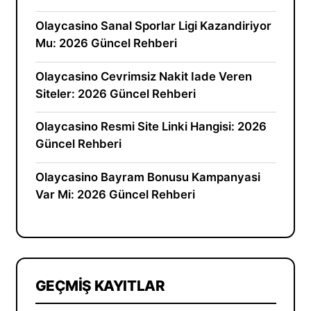
Olaycasino Sanal Sporlar Ligi Kazandiriyor
Mu: 2026 Güncel Rehberi
Olaycasino Cevrimsiz Nakit Iade Veren
Siteler: 2026 Güncel Rehberi
Olaycasino Resmi Site Linki Hangisi: 2026
Güncel Rehberi
Olaycasino Bayram Bonusu Kampanyasi
Var Mi: 2026 Güncel Rehberi
GEÇMIŞ KAYITLAR