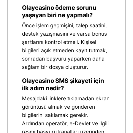
Olaycasino ödeme sorunu
yaşayan biri ne yapmalı?
Önce işlem geçmişini, talep saatini,
destek yazışmasını ve varsa bonus
şartlarını kontrol etmeli. Kişisel
bilgileri açık etmeden kayıt tutmak,
sonradan başvuru yaparken daha
sağlam bir dosya oluşturur.
Olaycasino SMS şikayeti için
ilk adım nedir?
Mesajdaki linklere tıklamadan ekran
görüntüsü almak ve gönderen
bilgilerini saklamak gerekir.
Ardından operatör, e-Devlet ve ilgili
resmi başvuru kanalları üzerinden