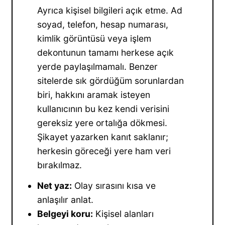
Ayrıca kişisel bilgileri açık etme. Ad
soyad, telefon, hesap numarası,
kimlik görüntüsü veya işlem
dekontunun tamamı herkese açık
yerde paylaşılmamalı. Benzer
sitelerde sık gördüğüm sorunlardan
biri, hakkını aramak isteyen
kullanıcının bu kez kendi verisini
gereksiz yere ortalığa dökmesi.
Şikayet yazarken kanıt saklanır;
herkesin göreceği yere ham veri
bırakılmaz.
Net yaz:
Olay sırasını kısa ve
anlaşılır anlat.
Belgeyi koru:
Kişisel alanları