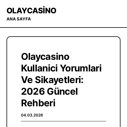
OLAYCASINO
ANA SAYFA
Olaycasino
Kullanici Yorumlari
Ve Sikayetleri:
2026 Güncel
Rehberi
04.03.2026