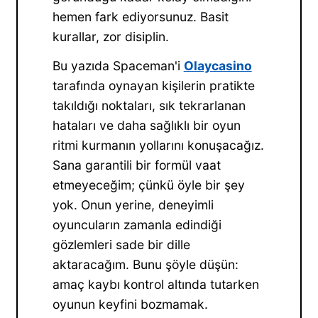
hemen fark ediyorsunuz. Basit
kurallar, zor disiplin.
Bu yazıda Spaceman'i
Olaycasino
tarafında oynayan kişilerin pratikte
takıldığı noktaları, sık tekrarlanan
hataları ve daha sağlıklı bir oyun
ritmi kurmanın yollarını konuşacağız.
Sana garantili bir formül vaat
etmeyeceğim; çünkü öyle bir şey
yok. Onun yerine, deneyimli
oyuncuların zamanla edindiği
gözlemleri sade bir dille
aktaracağım. Bunu şöyle düşün:
amaç kaybı kontrol altında tutarken
oyunun keyfini bozmamak.