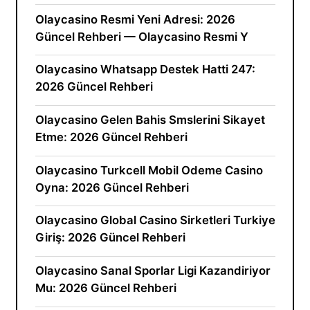
Olaycasino Resmi Yeni Adresi: 2026
Güncel Rehberi — Olaycasino Resmi Y
Olaycasino Whatsapp Destek Hatti 247:
2026 Güncel Rehberi
Olaycasino Gelen Bahis Smslerini Sikayet
Etme: 2026 Güncel Rehberi
Olaycasino Turkcell Mobil Odeme Casino
Oyna: 2026 Güncel Rehberi
Olaycasino Global Casino Sirketleri Turkiye
Giriş: 2026 Güncel Rehberi
Olaycasino Sanal Sporlar Ligi Kazandiriyor
Mu: 2026 Güncel Rehberi