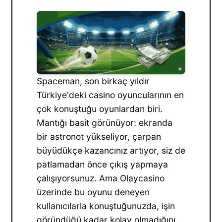
Spaceman, son birkaç yıldır
Türkiye'deki casino oyuncularının en
çok konuştuğu oyunlardan biri.
Mantığı basit görünüyor: ekranda
bir astronot yükseliyor, çarpan
büyüdükçe kazancınız artıyor, siz de
patlamadan önce çıkış yapmaya
çalışıyorsunuz. Ama Olaycasino
üzerinde bu oyunu deneyen
kullanıcılarla konuştuğunuzda, işin
göründüğü kadar kolay olmadığını