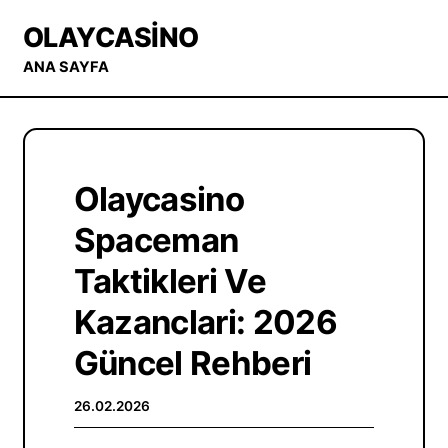
OLAYCASINO
ANA SAYFA
Olaycasino
Spaceman
Taktikleri Ve
Kazanclari: 2026
Güncel Rehberi
26.02.2026