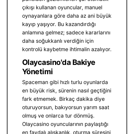
çıkışı kullanan oyuncular, manuel
oynayanlara göre daha az ani büyük
kayıp yaşıyor. Bu kazandırdığı
anlamına gelmez; sadece kararlarını
daha soğukkanlı verdiğin için
kontrolü kaybetme ihtimalin azalıyor.
Olaycasino'da Bakiye
Yönetimi
Spaceman gibi hızlı turlu oyunlarda
en büyük risk, sürenin nasıl geçtiğini
fark etmemek. Birkaç dakika diye
oturuyorsun, bakıyorsun yarım saat
olmuş ve onlarca tur dönmüş.
Olaycasino oyuncularının paylaştığı
en faydalı alışkanlık, oturma süresini