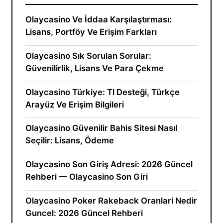
Olaycasino Ve İddaa Karşılaştırması:
Lisans, Portföy Ve Erişim Farkları
Olaycasino Sık Sorulan Sorular:
Güvenilirlik, Lisans Ve Para Çekme
Olaycasino Türkiye: Tl Desteği, Türkçe
Arayüz Ve Erişim Bilgileri
Olaycasino Güvenilir Bahis Sitesi Nasıl
Seçilir: Lisans, Ödeme
Olaycasino Son Giriş Adresi: 2026 Güncel
Rehberi — Olaycasino Son Giri
Olaycasino Poker Rakeback Oranlari Nedir
Guncel: 2026 Güncel Rehberi