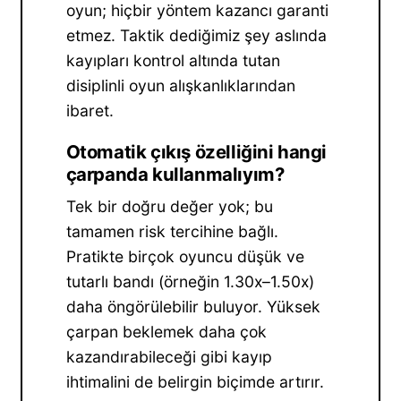
oyun; hiçbir yöntem kazancı garanti
etmez. Taktik dediğimiz şey aslında
kayıpları kontrol altında tutan
disiplinli oyun alışkanlıklarından
ibaret.
Otomatik çıkış özelliğini hangi
çarpanda kullanmalıyım?
Tek bir doğru değer yok; bu
tamamen risk tercihine bağlı.
Pratikte birçok oyuncu düşük ve
tutarlı bandı (örneğin 1.30x–1.50x)
daha öngörülebilir buluyor. Yüksek
çarpan beklemek daha çok
kazandırabileceği gibi kayıp
ihtimalini de belirgin biçimde artırır.