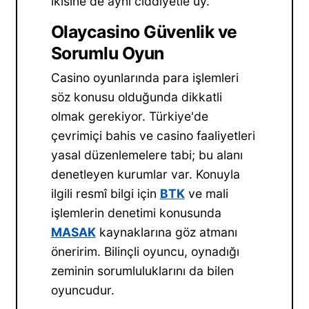
ikisine de aynı ciddiyetle uy.
Olaycasino Güvenlik ve
Sorumlu Oyun
Casino oyunlarında para işlemleri
söz konusu olduğunda dikkatli
olmak gerekiyor. Türkiye'de
çevrimiçi bahis ve casino faaliyetleri
yasal düzenlemelere tabi; bu alanı
denetleyen kurumlar var. Konuyla
ilgili resmî bilgi için
BTK
ve mali
işlemlerin denetimi konusunda
MASAK
kaynaklarına göz atmanı
öneririm. Bilinçli oyuncu, oynadığı
zeminin sorumluluklarını da bilen
oyuncudur.