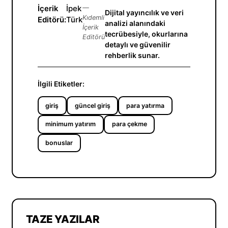
İçerik
İpek
—
Dijital yayıncılık ve veri
Kıdemli
Editörü:
Türk
analizi alanındaki
İçerik
tecrübesiyle, okurlarına
Editörü
detaylı ve güvenilir
rehberlik sunar.
İlgili Etiketler:
giriş
güncel giriş
para yatırma
minimum yatırım
para çekme
bonuslar
TAZE YAZILAR